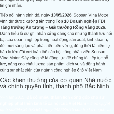
tín ghi nhận.
Tiếp nối hành trình đó, ngày
13/05/2026
, Soosan Vina Motor
vinh dự được xướng tên trong
Top 10 Doanh nghiệp FDI
Tăng trưởng Ấn tượng – Giải thưởng Rồng Vàng 2026
.
Danh hiệu là sự ghi nhận xứng đáng cho những thành tựu nổi
bật của doanh nghiệp trong hoạt động sản xuất, kinh doanh,
đổi mới sáng tạo và phát triển bền vững, đồng thời là niềm tự
hào to lớn đối với toàn thể cán bộ, công nhân viên Soosan
Vina Motor. Đây cũng sẽ là động lực để chúng tôi tiếp tục nỗ
lực, nâng cao chất lượng sản phẩm, dịch vụ và đồng hành
cùng sự phát triển của ngành công nghiệp ô tô Việt Nam.
Các khen thưởng của cơ quan Nhà nước
và chính quyền tỉnh, thành phố Bắc Ninh
>> Năm 2015:
Đã có nhiều thành tích đóng góp cho sự
nghiệp phát triển kinh tế xã hội của Việt Nam
– theo Quyết
định số364/QĐ-BKHĐT ngày 24/03/2015 của Bộ kế hoạch và