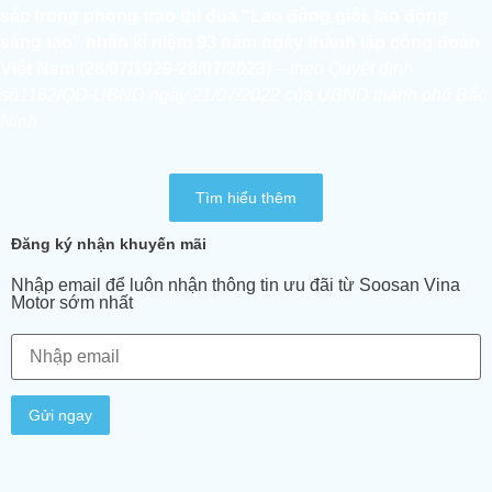
sắc trong phong trào thi đua “Lao động giỏi, lao động
sáng tạo” nhân kỉ niệm 93 năm ngày thành lập công đoàn
Việt Nam (28/07/1929-28/07/2023)
– theo Quyết định
số1162/QĐ-UBND ngày 21/07/2022 của UBND thành phố Bắc
Ninh
Tìm hiểu thêm
Đăng ký nhận khuyến mãi
Nhập email để luôn nhận thông tin ưu đãi từ Soosan Vina
Motor sớm nhất