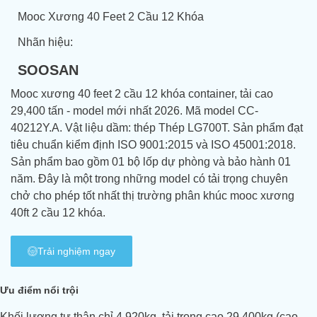
Mooc Xương 40 Feet 2 Cầu 12 Khóa
Nhãn hiệu:
SOOSAN
Mooc xương 40 feet 2 cầu 12 khóa container, tải cao
29,400 tấn - model mới nhất 2026. Mã model CC-
40212Y.A. Vật liệu dầm: thép Thép LG700T. Sản phẩm đạt
tiêu chuẩn kiểm định ISO 9001:2015 và ISO 45001:2018.
Sản phẩm bao gồm 01 bộ lốp dự phòng và bảo hành 01
năm. Đây là một trong những model có tải trọng chuyên
chở cho phép tốt nhất thị trường phân khúc mooc xương
40ft 2 cầu 12 khóa.
Trải nghiệm ngay
Ưu điểm nổi trội
Khối lượng tự thân chỉ 4.920kg, tải trọng cao 29.400kg (cao