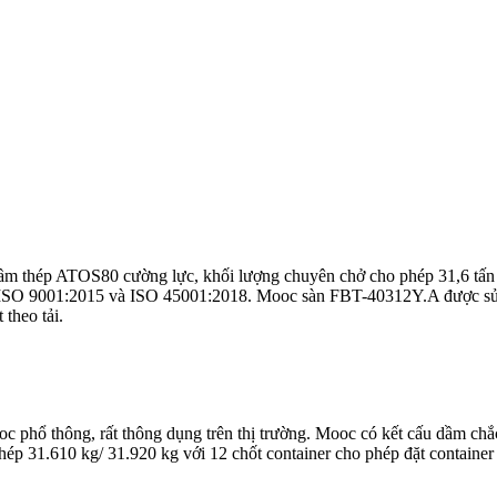
m thép ATOS80 cường lực, khối lượng chuyên chở cho phép 31,6 tấn - 
nh ISO 9001:2015 và ISO 45001:2018. Mooc sàn FBT-40312Y.A được sử 
 theo tải.
c phổ thông, rất thông dụng trên thị trường. Mooc có kết cấu dầm chắc
hép 31.610 kg/ 31.920 kg với 12 chốt container cho phép đặt containe