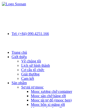
Skip
to
content
Tel: (+84) 090.4251.166
Trang chủ
Giới thiệu
Về chúng tôi
Lịch sử hình thành
Cơ cấu tổ chức
Giải thưởng
Cam kết
Sản phẩm
Sơ mi rơ mooc
Mooc xương chở container
Mooc sàn chở hàng rời
Mooc tải tự đổ (mooc ben)
Mooc bồn xi măng rời