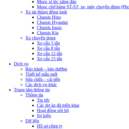
Mooc xi téc xăng dầu
Mooc chở hàng ST-ST, xe, máy chuyên dùng (Pho
Xe tải thùng đông lạnh
Chassis Hino
Chassis Hyundai
Chassis Isuzu
Chassis Kia
Xe chuyên dụng
Xe cẩu 5 tấn
Xe cẩu 8 tấn
Xe cẩu 12 tấn
Xe cẩu 15 tấn
Dịch vụ
Bảo hành – bảo dưỡng
Thiết kế mẫu mới
Sửa chữa – cải tiến
Các dịch vụ khác
Trung tâm thông tin
Thông tin
Tin tức
Các dự án đã triển khai
Hoạt động nội bộ
Sự kiện
Dữ liệu
Hồ sơ công ty