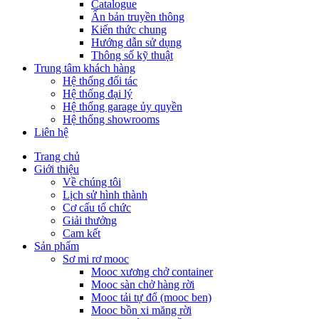
Catalogue
Ấn bản truyền thông
Kiến thức chung
Hướng dẫn sử dụng
Thông số kỹ thuật
Trung tâm khách hàng
Hệ thống đối tác
Hệ thống đại lý
Hệ thống garage ủy quyền
Hệ thống showrooms
Liên hệ
Trang chủ
Giới thiệu
Về chúng tôi
Lịch sử hình thành
Cơ cấu tổ chức
Giải thưởng
Cam kết
Sản phẩm
Sơ mi rơ mooc
Mooc xương chở container
Mooc sàn chở hàng rời
Mooc tải tự đổ (mooc ben)
Mooc bồn xi măng rời