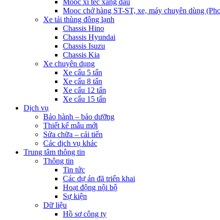
Mooc xi téc xăng dầu
Mooc chở hàng ST-ST, xe, máy chuyên dùng (Pho
Xe tải thùng đông lạnh
Chassis Hino
Chassis Hyundai
Chassis Isuzu
Chassis Kia
Xe chuyên dụng
Xe cẩu 5 tấn
Xe cẩu 8 tấn
Xe cẩu 12 tấn
Xe cẩu 15 tấn
Dịch vụ
Bảo hành – bảo dưỡng
Thiết kế mẫu mới
Sửa chữa – cải tiến
Các dịch vụ khác
Trung tâm thông tin
Thông tin
Tin tức
Các dự án đã triển khai
Hoạt động nội bộ
Sự kiện
Dữ liệu
Hồ sơ công ty