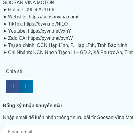
SOOSAN VINA MOTOR
➤ Hotline: 090.425.1166
➤ Webstite: https://soosanvina.com/
➤ TikTok: https://byvn.net/Nt1O
➤ Youtube: https://byvn.net/yxhY
➤ Zalo OA: https://byvn.net/pvnW
➤ Trụ sở chính: CCN Hạp Lĩnh, P. Hạp Lĩnh, Tỉnh Bắc Ninh
➤ Chi Nhánh: KCN Nhơn Trạch III – GĐ 2, Xã Phước An, Tỉn
Chia sẻ:
Đăng ký nhận khuyến mãi
Nhập email để luôn nhận thông tin ưu đãi từ Soosan Vina Mo