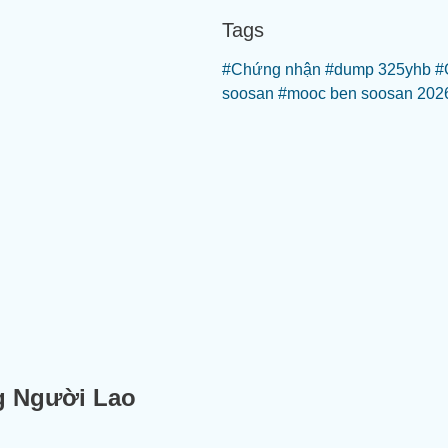
Tags
#Chứng nhận
#dump 325yhb
#
soosan
#mooc ben soosan 202
g Người Lao