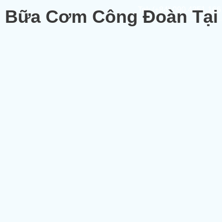
Tel: (+84) 090.4251.166
Bữa Cơm Công Đoàn Tại 