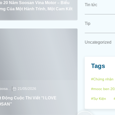
o 20 Năm Soosan Vina Motor – Biểu
Tin tức
ng Của Một Hành Trình, Một Cam Kết
Tip
Uncategorized
Tags
#Chứng nhận
Soosan Soosan
21/05/2026
#mooc ben 20
t Động Cuộc Thi Viết “I LOVE
#Sự Kiện
OSAN”