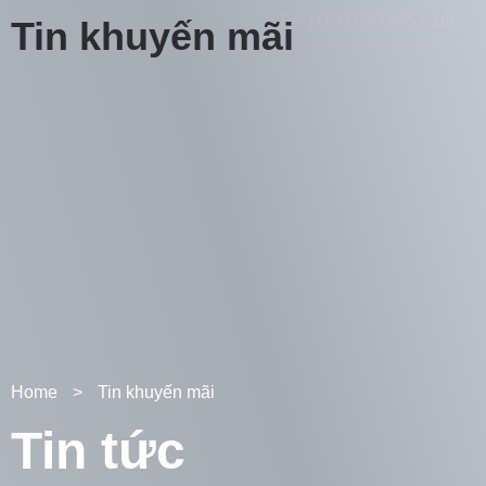
Tel: (+84) 090.4251.166
Tin khuyến mãi
Home
>
Tin khuyến mãi
Tin tức