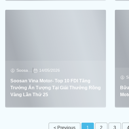
Soosan Soosan
14/05/2026
Soosan Vina Motor- Top 10 FDI Tăng
Trưởng Ấn Tượng Tại Giải Thưởng Rồng
Bữa
Vàng Lần Thứ 25
Mot
< Previous
1
2
3