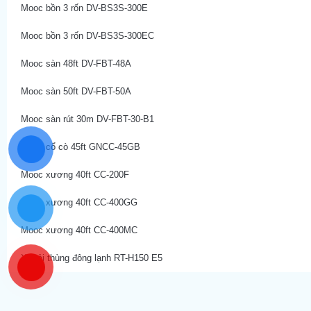
Mooc bồn 3 rốn DV-BS3S-300E
Mooc bồn 3 rốn DV-BS3S-300EC
Mooc sàn 48ft DV-FBT-48A
Mooc sàn 50ft DV-FBT-50A
Mooc sàn rút 30m DV-FBT-30-B1
Mooc cổ cò 45ft GNCC-45GB
Mooc xương 40ft CC-200F
Mooc xương 40ft CC-400GG
Mooc xương 40ft CC-400MC
Xe tải thùng đông lạnh RT-H150 E5