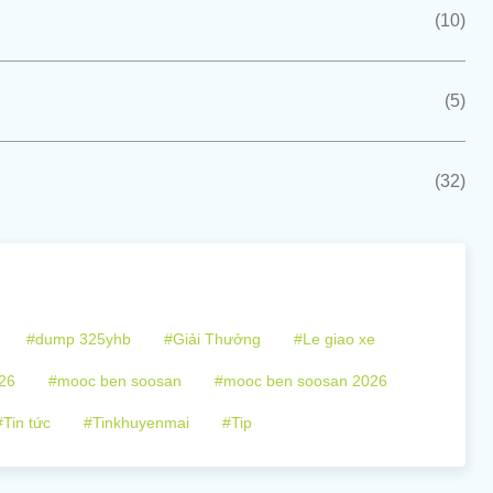
(10)
(5)
(32)
#dump 325yhb
#Giải Thưởng
#Le giao xe
26
#mooc ben soosan
#mooc ben soosan 2026
#Tin tức
#Tinkhuyenmai
#Tip