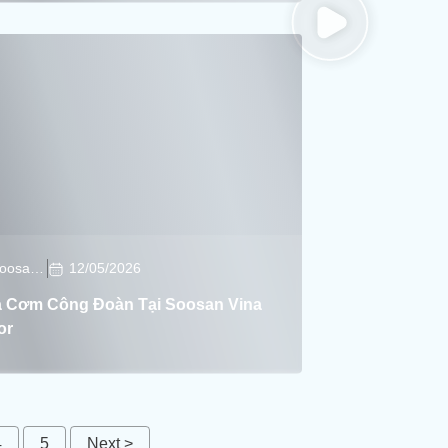
Soosan Soosan
12/05/2026
 Cơm Công Đoàn Tại Soosan Vina
or
4
5
Next >