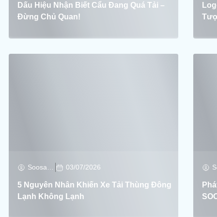
Dấu Hiệu Nhận Biết Cẩu Đang Quá Tải –
Log
Đừng Chủ Quan!
Tượ
Soosan Soosan
03/07/2026
5 Nguyên Nhân Khiến Xe Tải Thùng Đông
Phá
Lạnh Không Lạnh
SO