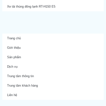
Xe tải thùng đông lạnh RT-H150 E5
Trang chủ
Giới thiệu
Sản phẩm
Dịch vụ
Trung tâm thông tin
Trung tâm khách hàng
Liên hệ
starzbet
starzbet güncel giriş
starzbet giriş
starzbet
starzbet günc