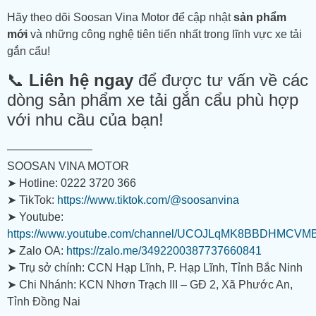
Hãy theo dõi Soosan Vina Motor để cập nhật
sản phẩm
mới
và những công nghệ tiên tiến nhất trong lĩnh vực xe tải
gắn cẩu!
📞
Liên hệ ngay
để được tư vấn về các
dòng sản phẩm xe tải gắn cẩu phù hợp
với nhu cầu của bạn!
———————–
SOOSAN VINA MOTOR
➤ Hotline: 0222 3720 366
➤ TikTok:
https://www.tiktok.com/@soosanvina
➤ Youtube:
https://www.youtube.com/channel/UCOJLqMK8BBDHMCVM
➤ Zalo OA:
https://zalo.me/3492200387737660841
➤ Trụ sở chính: CCN Hạp Lĩnh, P. Hạp Lĩnh, Tỉnh Bắc Ninh
➤ Chi Nhánh: KCN Nhơn Trạch III – GĐ 2, Xã Phước An,
Tỉnh Đồng Nai