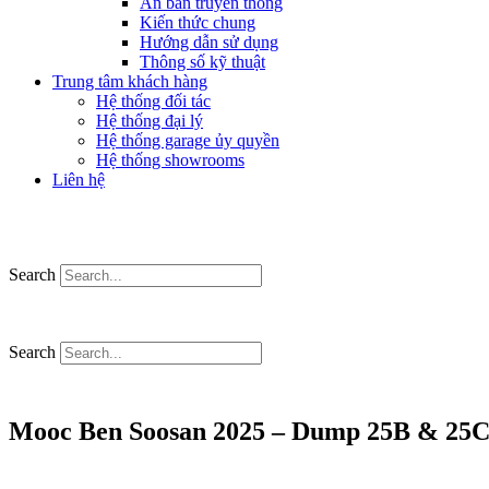
Ấn bản truyền thông
Kiến thức chung
Hướng dẫn sử dụng
Thông số kỹ thuật
Trung tâm khách hàng
Hệ thống đối tác
Hệ thống đại lý
Hệ thống garage ủy quyền
Hệ thống showrooms
Liên hệ
Search
Search
Mooc Ben Soosan 2025 – Dump 25B & 25C