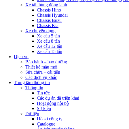
Xe tải thùng đông lạnh
Chassis Hino
Chassis Hyundai
Chassis Isuzu
Chassis Kia
Xe chuyên dụng
Xe cẩu 5 tấn
Xe cẩu 8 tấn
Xe cẩu 12 tấn
Xe cẩu 15 tấn
Dịch vụ
Bảo hành – bảo dưỡng
Thiết kế mẫu mới
Sửa chữa – cải tiến
Các dịch vụ khác
Trung tâm thông tin
Thông tin
Tin tức
Các dự án đã triển khai
Hoạt động nội bộ
Sự kiện
Dữ liệu
Hồ sơ công ty
Catalogue