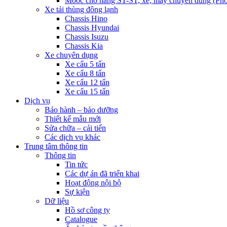
Mooc chở hàng ST-ST, xe, máy chuyên dùng (Pho
Xe tải thùng đông lạnh
Chassis Hino
Chassis Hyundai
Chassis Isuzu
Chassis Kia
Xe chuyên dụng
Xe cẩu 5 tấn
Xe cẩu 8 tấn
Xe cẩu 12 tấn
Xe cẩu 15 tấn
Dịch vụ
Bảo hành – bảo dưỡng
Thiết kế mẫu mới
Sửa chữa – cải tiến
Các dịch vụ khác
Trung tâm thông tin
Thông tin
Tin tức
Các dự án đã triển khai
Hoạt động nội bộ
Sự kiện
Dữ liệu
Hồ sơ công ty
Catalogue