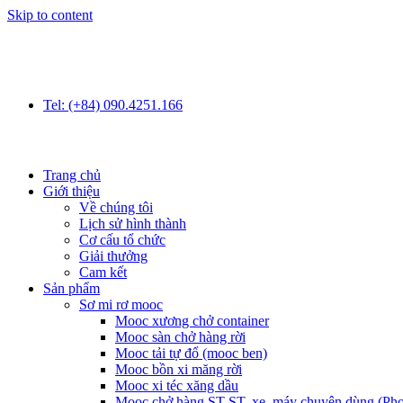
Skip to content
Tel: (+84) 090.4251.166
Trang chủ
Giới thiệu
Về chúng tôi
Lịch sử hình thành
Cơ cấu tổ chức
Giải thưởng
Cam kết
Sản phẩm
Sơ mi rơ mooc
Mooc xương chở container
Mooc sàn chở hàng rời
Mooc tải tự đổ (mooc ben)
Mooc bồn xi măng rời
Mooc xi téc xăng dầu
Mooc chở hàng ST-ST, xe, máy chuyên dùng (Pho