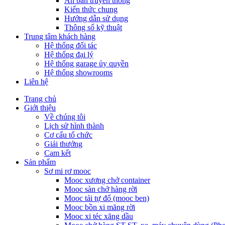
Ấn bản truyền thông
Kiến thức chung
Hướng dẫn sử dụng
Thông số kỹ thuật
Trung tâm khách hàng
Hệ thống đối tác
Hệ thống đại lý
Hệ thống garage ủy quyền
Hệ thống showrooms
Liên hệ
Trang chủ
Giới thiệu
Về chúng tôi
Lịch sử hình thành
Cơ cấu tổ chức
Giải thưởng
Cam kết
Sản phẩm
Sơ mi rơ mooc
Mooc xương chở container
Mooc sàn chở hàng rời
Mooc tải tự đổ (mooc ben)
Mooc bồn xi măng rời
Mooc xi téc xăng dầu