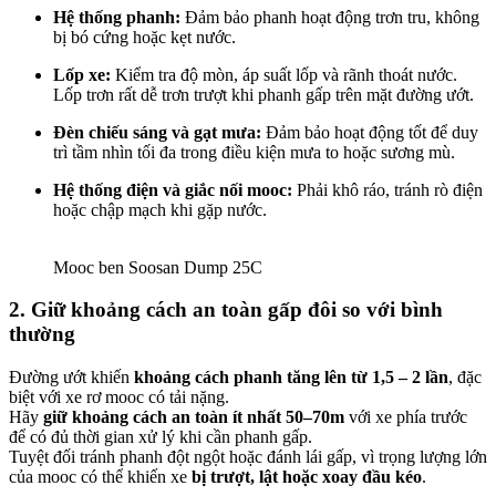
Hệ thống phanh:
Đảm bảo phanh hoạt động trơn tru, không
bị bó cứng hoặc kẹt nước.
Lốp xe:
Kiểm tra độ mòn, áp suất lốp và rãnh thoát nước.
Lốp trơn rất dễ trơn trượt khi phanh gấp trên mặt đường ướt.
Đèn chiếu sáng và gạt mưa:
Đảm bảo hoạt động tốt để duy
trì tầm nhìn tối đa trong điều kiện mưa to hoặc sương mù.
Hệ thống điện và giắc nối mooc:
Phải khô ráo, tránh rò điện
hoặc chập mạch khi gặp nước.
Mooc ben Soosan Dump 25C
2. Giữ khoảng cách an toàn gấp đôi so với bình
thường
Đường ướt khiến
khoảng cách phanh tăng lên từ 1,5 – 2 lần
, đặc
biệt với xe rơ mooc có tải nặng.
Hãy
giữ khoảng cách an toàn ít nhất 50–70m
với xe phía trước
để có đủ thời gian xử lý khi cần phanh gấp.
Tuyệt đối tránh phanh đột ngột hoặc đánh lái gấp, vì trọng lượng lớn
của mooc có thể khiến xe
bị trượt, lật hoặc xoay đầu kéo
.