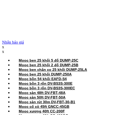
Nhận báo giá
x
x
Mooc ben 25 khối 5 đố DUMP-25C
Mooc ben 25 khối 2 đố DUMP-25B
Mooc ben chân co 25 khối DUMP-25LA
Mooc ben 25 khối DUMP-250A
Mooc bồn 54 khối EAFD-S4
Mooc bồn 3 rốn DV-BS3S-300E
Mooc bồn 3 rốn DV-BS3S-300EC
Mooc sàn 48ft DV-FBT-48A
Mooc sàn 50ft DV-FBT-50A
Mooc sàn rút 30m DV-FBT-30-B1
Mooc cổ cò 45ft GNCC-45GB
Mooc xương 40ft CC-200F