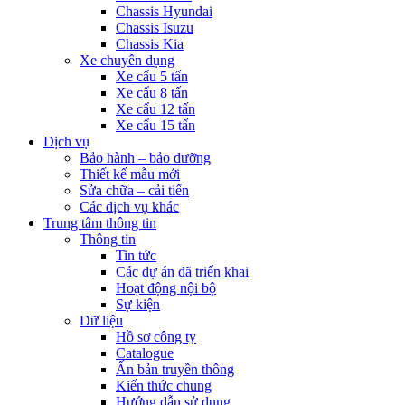
Chassis Hyundai
Chassis Isuzu
Chassis Kia
Xe chuyên dụng
Xe cẩu 5 tấn
Xe cẩu 8 tấn
Xe cẩu 12 tấn
Xe cẩu 15 tấn
Dịch vụ
Bảo hành – bảo dưỡng
Thiết kế mẫu mới
Sửa chữa – cải tiến
Các dịch vụ khác
Trung tâm thông tin
Thông tin
Tin tức
Các dự án đã triển khai
Hoạt động nội bộ
Sự kiện
Dữ liệu
Hồ sơ công ty
Catalogue
Ấn bản truyền thông
Kiến thức chung
Hướng dẫn sử dụng