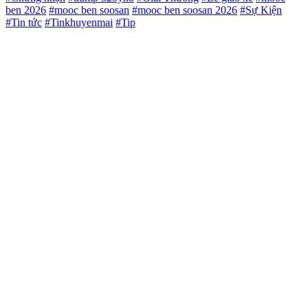
ben 2026
#mooc ben soosan
#mooc ben soosan 2026
#Sự Kiện
#Tin tức
#Tinkhuyenmai
#Tip