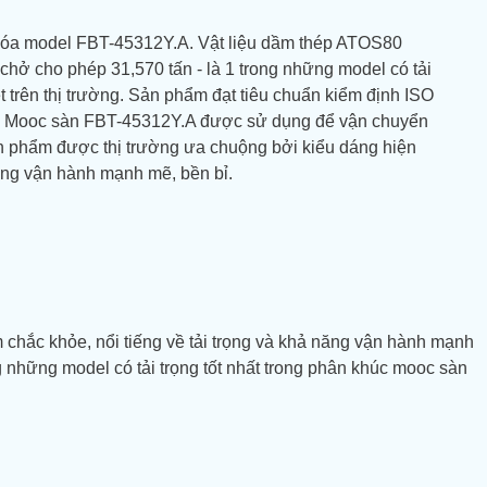
Khóa model FBT-45312Y.A. Vật liệu dầm thép ATOS80
hở cho phép 31,570 tấn - là 1 trong những model có tải
 trên thị trường. Sản phẩm đạt tiêu chuẩn kiểm định ISO
. Mooc sàn FBT-45312Y.A được sử dụng để vận chuyển
n phẩm được thị trường ưa chuộng bởi kiểu dáng hiện
ăng vận hành mạnh mẽ, bền bỉ.
m chắc khỏe, nổi tiếng về tải trọng và khả năng vận hành mạnh
 những model có tải trọng tốt nhất trong phân khúc mooc sàn