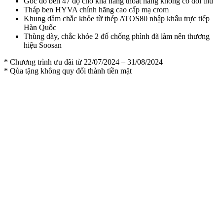
Góc đổ ben 47 độ cho khả năng thoát hàng không có đối thủ
Tháp ben HYVA chính hãng cao cấp mạ crom
Khung dầm chắc khỏe từ thép ATOS80 nhập khẩu trực tiếp
Hàn Quốc
Thùng dày, chắc khỏe 2 đố chống phình đã làm nên thương
hiệu Soosan
* Chương trình ưu đãi từ 22/07/2024 – 31/08/2024
* Qùa tặng không quy đổi thành tiền mặt