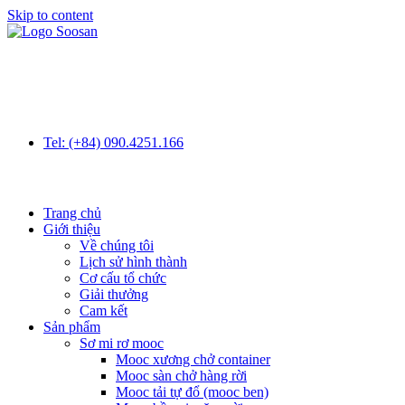
Skip to content
Tel: (+84) 090.4251.166
Trang chủ
Giới thiệu
Về chúng tôi
Lịch sử hình thành
Cơ cấu tổ chức
Giải thưởng
Cam kết
Sản phẩm
Sơ mi rơ mooc
Mooc xương chở container
Mooc sàn chở hàng rời
Mooc tải tự đổ (mooc ben)