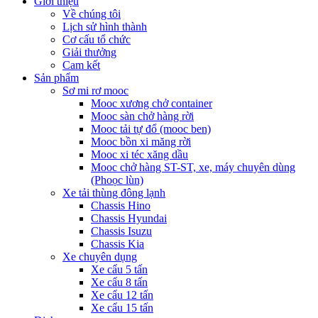
Giới thiệu
Về chúng tôi
Lịch sử hình thành
Cơ cấu tổ chức
Giải thưởng
Cam kết
Sản phẩm
Sơ mi rơ mooc
Mooc xương chở container
Mooc sàn chở hàng rời
Mooc tải tự đổ (mooc ben)
Mooc bồn xi măng rời
Mooc xi téc xăng dầu
Mooc chở hàng ST-ST, xe, máy chuyên dùng
(Phoọc lùn)
Xe tải thùng đông lạnh
Chassis Hino
Chassis Hyundai
Chassis Isuzu
Chassis Kia
Xe chuyên dụng
Xe cẩu 5 tấn
Xe cẩu 8 tấn
Xe cẩu 12 tấn
Xe cẩu 15 tấn