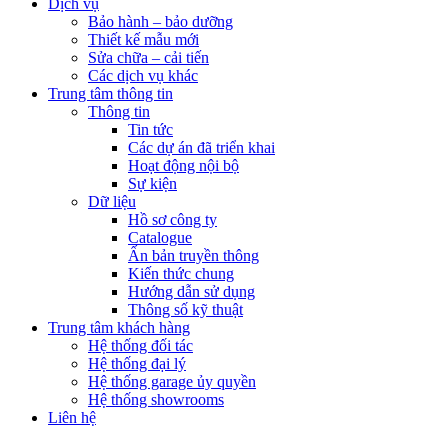
Dịch vụ
Bảo hành – bảo dưỡng
Thiết kế mẫu mới
Sửa chữa – cải tiến
Các dịch vụ khác
Trung tâm thông tin
Thông tin
Tin tức
Các dự án đã triển khai
Hoạt động nội bộ
Sự kiện
Dữ liệu
Hồ sơ công ty
Catalogue
Ấn bản truyền thông
Kiến thức chung
Hướng dẫn sử dụng
Thông số kỹ thuật
Trung tâm khách hàng
Hệ thống đối tác
Hệ thống đại lý
Hệ thống garage ủy quyền
Hệ thống showrooms
Liên hệ