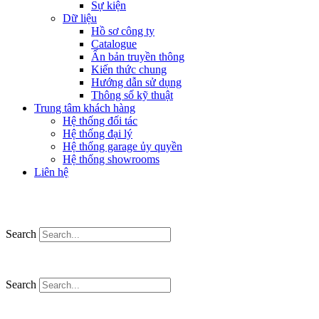
Sự kiện
Dữ liệu
Hồ sơ công ty
Catalogue
Ấn bản truyền thông
Kiến thức chung
Hướng dẫn sử dụng
Thông số kỹ thuật
Trung tâm khách hàng
Hệ thống đối tác
Hệ thống đại lý
Hệ thống garage ủy quyền
Hệ thống showrooms
Liên hệ
Search
Search