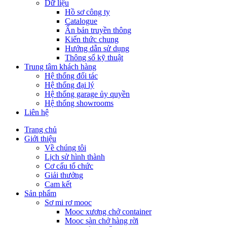
Dữ liệu
Hồ sơ công ty
Catalogue
Ấn bản truyền thông
Kiến thức chung
Hướng dẫn sử dụng
Thông số kỹ thuật
Trung tâm khách hàng
Hệ thống đối tác
Hệ thống đại lý
Hệ thống garage ủy quyền
Hệ thống showrooms
Liên hệ
Trang chủ
Giới thiệu
Về chúng tôi
Lịch sử hình thành
Cơ cấu tổ chức
Giải thưởng
Cam kết
Sản phẩm
Sơ mi rơ mooc
Mooc xương chở container
Mooc sàn chở hàng rời