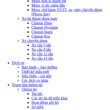
Mooc bồn xi măng rời
Mooc xi téc xăng dầu
Mooc chở hàng ST-ST, xe, máy chuyên dùng
(Phoọc lùn)
Xe tải thùng đông lạnh
Chassis Hino
Chassis Hyundai
Chassis Isuzu
Chassis Kia
Xe chuyên dụng
Xe cẩu 5 tấn
Xe cẩu 8 tấn
Xe cẩu 12 tấn
Xe cẩu 15 tấn
Dịch vụ
Bảo hành – bảo dưỡng
Thiết kế mẫu mới
Sửa chữa – cải tiến
Các dịch vụ khác
Trung tâm thông tin
Thông tin
Tin tức
Các dự án đã triển khai
Hoạt động nội bộ
Sự kiện