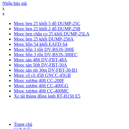
Nhận báo giá
x
x
Mooc ben 25 khối 5 đố DUMP-25C
Mooc ben 25 khối 2 đố DUMP-25B
Mooc ben chân co 25 khối DUMP-25LA
Mooc ben 25 khối DUMP-250A
Mooc bồn 54 khối EAFD-S4
Mooc bồn 3 rốn DV-BS3S-300E
Mooc bồn 3 rốn DV-BS3S-300EC
Mooc sàn 48ft DV-FBT-48A
Mooc sàn 50ft DV-FBT-50A
Mooc sàn rút 30m DV-FBT-30-B1
Mooc cổ cò 45ft GNCC-45GB
Mooc xương 40ft CC-200F
Mooc xương 40ft CC-400GG
Mooc xương 40ft CC-400MC
Xe tải thùng đông lạnh RT-H150 E5
Trang chủ