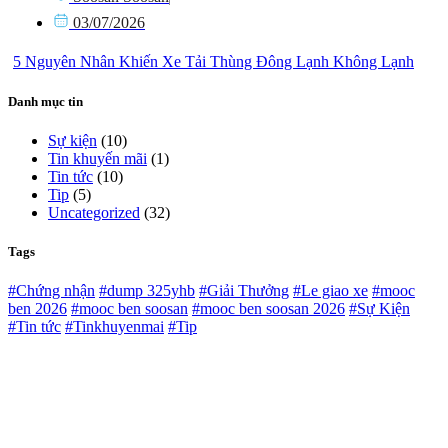
03/07/2026
5 Nguyên Nhân Khiến Xe Tải Thùng Đông Lạnh Không Lạnh
Danh mục tin
Sự kiện
(10)
Tin khuyến mãi
(1)
Tin tức
(10)
Tip
(5)
Uncategorized
(32)
Tags
#Chứng nhận
#dump 325yhb
#Giải Thưởng
#Le giao xe
#mooc
ben 2026
#mooc ben soosan
#mooc ben soosan 2026
#Sự Kiện
#Tin tức
#Tinkhuyenmai
#Tip