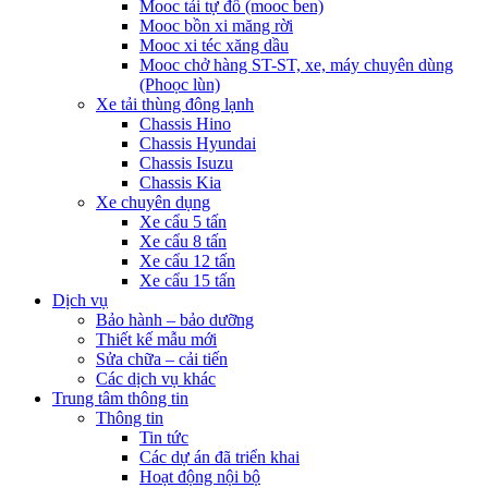
Mooc tải tự đổ (mooc ben)
Mooc bồn xi măng rời
Mooc xi téc xăng dầu
Mooc chở hàng ST-ST, xe, máy chuyên dùng
(Phoọc lùn)
Xe tải thùng đông lạnh
Chassis Hino
Chassis Hyundai
Chassis Isuzu
Chassis Kia
Xe chuyên dụng
Xe cẩu 5 tấn
Xe cẩu 8 tấn
Xe cẩu 12 tấn
Xe cẩu 15 tấn
Dịch vụ
Bảo hành – bảo dưỡng
Thiết kế mẫu mới
Sửa chữa – cải tiến
Các dịch vụ khác
Trung tâm thông tin
Thông tin
Tin tức
Các dự án đã triển khai
Hoạt động nội bộ