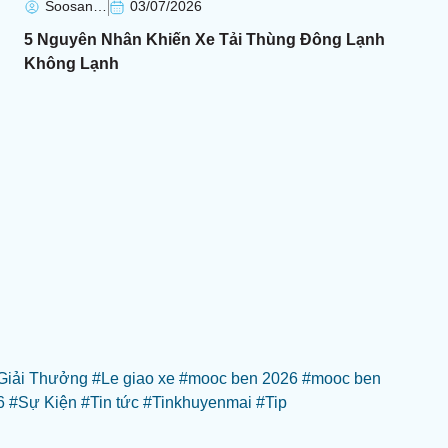
Soosan Soosan
03/07/2026
5 Nguyên Nhân Khiến Xe Tải Thùng Đông Lạnh
Không Lạnh
Giải Thưởng
#Le giao xe
#mooc ben 2026
#mooc ben
6
#Sự Kiện
#Tin tức
#Tinkhuyenmai
#Tip