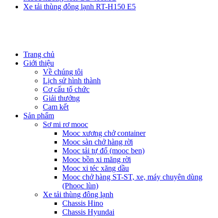
Xe tải thùng đông lạnh RT-H150 E5
Trang chủ
Giới thiệu
Về chúng tôi
Lịch sử hình thành
Cơ cấu tổ chức
Giải thưởng
Cam kết
Sản phẩm
Sơ mi rơ mooc
Mooc xương chở container
Mooc sàn chở hàng rời
Mooc tải tự đổ (mooc ben)
Mooc bồn xi măng rời
Mooc xi téc xăng dầu
Mooc chở hàng ST-ST, xe, máy chuyên dùng
(Phoọc lùn)
Xe tải thùng đông lạnh
Chassis Hino
Chassis Hyundai