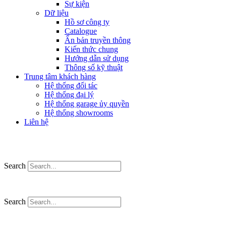
Sự kiện
Dữ liệu
Hồ sơ công ty
Catalogue
Ấn bản truyền thông
Kiến thức chung
Hướng dẫn sử dụng
Thông số kỹ thuật
Trung tâm khách hàng
Hệ thống đối tác
Hệ thống đại lý
Hệ thống garage ủy quyền
Hệ thống showrooms
Liên hệ
Search
Search