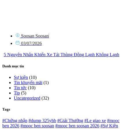
Soosan Soosan
03/07/2026
5 Nguyên Nhân Khiến Xe Tải Thùng Đông Lạnh Không Lạnh
Danh mục tin
Sự kiện
(10)
Tin khuyến mãi
(1)
Tin tức
(10)
Tip
(5)
Uncategorized
(32)
Tags
#Chứng nhận
#dump 325yhb
#Giải Thưởng
#Le giao xe
#mooc
ben 2026
#mooc ben soosan
#mooc ben soosan 2026
#Sự Kiện