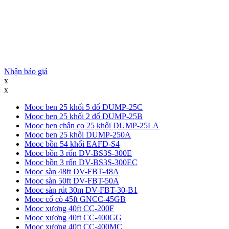
Nhận báo giá
x
x
Mooc ben 25 khối 5 đố DUMP-25C
Mooc ben 25 khối 2 đố DUMP-25B
Mooc ben chân co 25 khối DUMP-25LA
Mooc ben 25 khối DUMP-250A
Mooc bồn 54 khối EAFD-S4
Mooc bồn 3 rốn DV-BS3S-300E
Mooc bồn 3 rốn DV-BS3S-300EC
Mooc sàn 48ft DV-FBT-48A
Mooc sàn 50ft DV-FBT-50A
Mooc sàn rút 30m DV-FBT-30-B1
Mooc cổ cò 45ft GNCC-45GB
Mooc xương 40ft CC-200F
Mooc xương 40ft CC-400GG
Mooc xương 40ft CC-400MC