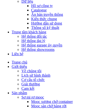
Dữ liệu
Hồ sơ công ty
Catalogue
Ấn bản truyền thông
Kiến thức chung
Hướng dẫn sử dụng
Thông số kỹ thuật
Trung tâm khách hàng
Hệ thống đối tác
Hệ thống đại lý
Hệ thống garage ủy quyền
Hệ thống showrooms
Liên hệ
Trang chủ
Giới thiệu
Về chúng tôi
Lịch sử hình thành
Cơ cấu tổ chức
Giải thưởng
Cam kết
Sản phẩm
Sơ mi rơ mooc
Mooc xương chở container
Mooc sàn chở hàng rời