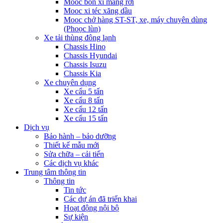
Mooc bồn xi măng rời
Mooc xi téc xăng dầu
Mooc chở hàng ST-ST, xe, máy chuyên dùng
(Phoọc lùn)
Xe tải thùng đông lạnh
Chassis Hino
Chassis Hyundai
Chassis Isuzu
Chassis Kia
Xe chuyên dụng
Xe cẩu 5 tấn
Xe cẩu 8 tấn
Xe cẩu 12 tấn
Xe cẩu 15 tấn
Dịch vụ
Bảo hành – bảo dưỡng
Thiết kế mẫu mới
Sửa chữa – cải tiến
Các dịch vụ khác
Trung tâm thông tin
Thông tin
Tin tức
Các dự án đã triển khai
Hoạt động nội bộ
Sự kiện