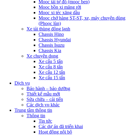
Mooc tải tự đổ (mooc ben)
Mooc bồn xi măng rời
Mooc xi téc xăng dầu
Mooc chở hàng ST-ST, xe, máy chuyên dùng
(Phoọc lùn)
Xe tải thùng đông lạnh
Chassis Hino
Chassis Hyundai
Chassis Isuzu
Chassis Kia
Xe chuyên dụng
Xe cẩu 5 tấn
Xe cẩu 8 tấn
Xe cẩu 12 tấn
Xe cẩu 15 tấn
Dịch vụ
Bảo hành – bảo dưỡng
Thiết kế mẫu mới
Sửa chữa – cải tiến
Các dịch vụ khác
Trung tâm thông tin
Thông tin
Tin tức
Các dự án đã triển khai
Hoạt động nội bộ