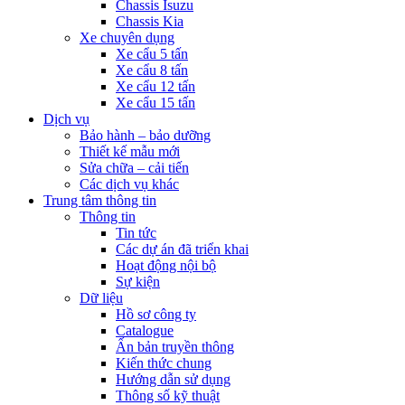
Chassis Isuzu
Chassis Kia
Xe chuyên dụng
Xe cẩu 5 tấn
Xe cẩu 8 tấn
Xe cẩu 12 tấn
Xe cẩu 15 tấn
Dịch vụ
Bảo hành – bảo dưỡng
Thiết kế mẫu mới
Sửa chữa – cải tiến
Các dịch vụ khác
Trung tâm thông tin
Thông tin
Tin tức
Các dự án đã triển khai
Hoạt động nội bộ
Sự kiện
Dữ liệu
Hồ sơ công ty
Catalogue
Ấn bản truyền thông
Kiến thức chung
Hướng dẫn sử dụng
Thông số kỹ thuật