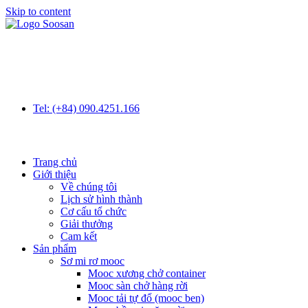
Skip to content
Tel: (+84) 090.4251.166
Trang chủ
Giới thiệu
Về chúng tôi
Lịch sử hình thành
Cơ cấu tổ chức
Giải thưởng
Cam kết
Sản phẩm
Sơ mi rơ mooc
Mooc xương chở container
Mooc sàn chở hàng rời
Mooc tải tự đổ (mooc ben)